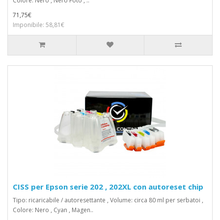
Colore: Nero , Nero Foto , ..
71,75€
Imponibile: 58,81€
CISS per Epson serie 202 , 202XL con autoreset chip
Tipo: ricaricabile / autoresettante , Volume: circa 80 ml per serbatoi ,
Colore: Nero , Cyan , Magen..