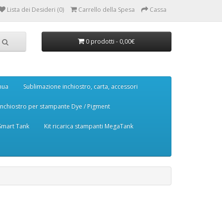
Lista dei Desideri (0)
Carrello della Spesa
Cassa
0 prodotti - 0,00€
nua
Sublimazione inchiostro, carta, accessori
Inchiostro per stampante Dye / Pigment
 Smart Tank
Kit ricarica stampanti MegaTank