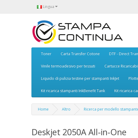
Lingua
Toner
Carta Transfer Cotone
DTF - Direct Tran
Vinile termoadesivo per tessuti
Cartucce Ricaricabil
Liquido di pulizia testine per stampanti InkJet
Plott
Kit ricarica stampanti InkBenefit Tank
Kit ricarica ca
Home
Altro
Ricerca per modello stampant
Deskjet 2050A All-in-One