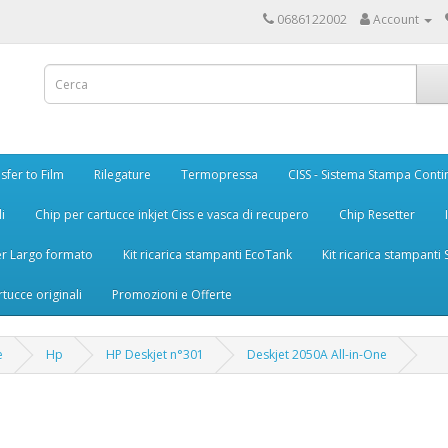
0686122002
Account
sfer to Film
Rilegature
Termopressa
CISS - Sistema Stampa Conti
i
Chip per cartucce inkjet Ciss e vasca di recupero
Chip Resetter
er Largo formato
Kit ricarica stampanti EcoTank
Kit ricarica stampanti
rtucce originali
Promozioni e Offerte
e
Hp
HP Deskjet n°301
Deskjet 2050A All-in-One