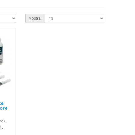
Mostra:
ce
lore
o) ,
 ,