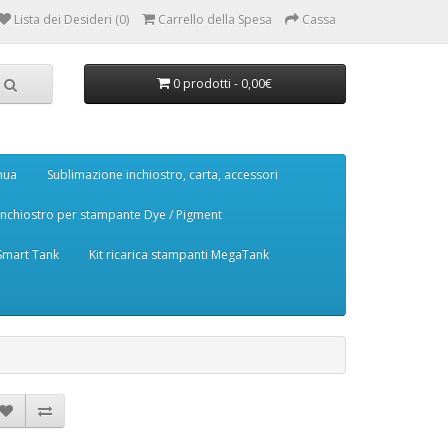
Lista dei Desideri (0)
Carrello della Spesa
Cassa
0 prodotti - 0,00€
nua
Sublimazione inchiostro, carta, accessori
Inchiostro per stampante Dye / Pigment
 Smart Tank
Kit ricarica stampanti MegaTank