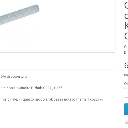
Co
Di
6
Im
l 5% di copertura
Qt
ante Konica Minolta Bizhub C227 , C287
er originale, in questo modo si abbassa notevolmente il costo di