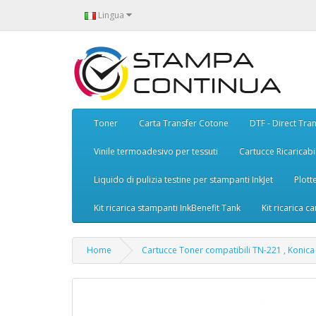
Lingua
Toner
Carta Transfer Cotone
DTF - Direct Tran
Vinile termoadesivo per tessuti
Cartucce Ricaricabil
Liquido di pulizia testine per stampanti InkJet
Plott
Kit ricarica stampanti InkBenefit Tank
Kit ricarica ca
Home
Cartucce Toner compatibili TN-221 , Konica