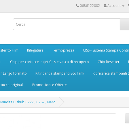
0686122002
Account
sfer to Film
Rilegature
Termopressa
CISS - Sistema Stampa Conti
i
Chip per cartucce inkjet Ciss e vasca di recupero
Chip Resetter
er Largo formato
Kit ricarica stampanti EcoTank
Kit ricarica stampanti
rtucce originali
Promozioni e Offerte
 Minolta Bizhub C227 , C287 , Nero