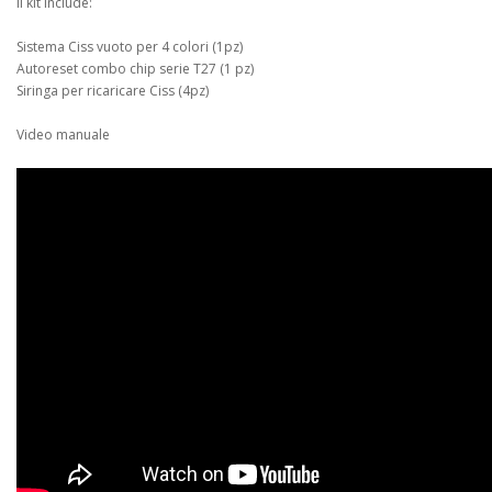
Il kit include:
Sistema Ciss vuoto per 4 colori (1pz)
Autoreset combo chip serie T27 (1 pz)
Siringa per ricaricare Ciss (4pz)
Video manuale