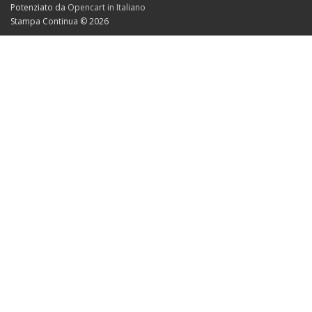
Potenziato da
Opencart in Italiano
Stampa Continua © 2026