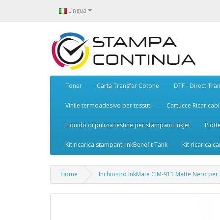
Lingua
Toner
Carta Transfer Cotone
DTF - Direct Tran
Vinile termoadesivo per tessuti
Cartucce Ricaricabil
Liquido di pulizia testine per stampanti InkJet
Plott
Kit ricarica stampanti InkBenefit Tank
Kit ricarica ca
Home
Inchiostro InkMate CIM-911 Matte Nero per