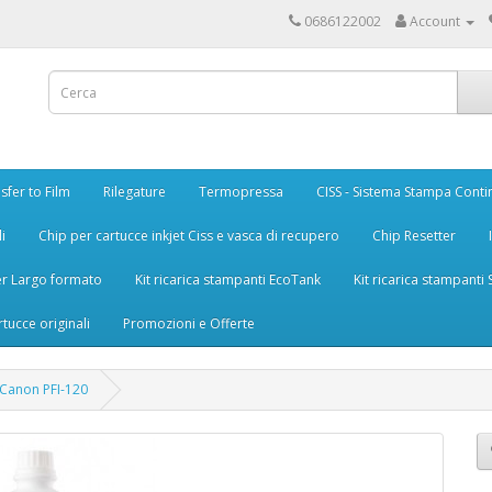
0686122002
Account
sfer to Film
Rilegature
Termopressa
CISS - Sistema Stampa Conti
i
Chip per cartucce inkjet Ciss e vasca di recupero
Chip Resetter
er Largo formato
Kit ricarica stampanti EcoTank
Kit ricarica stampanti
rtucce originali
Promozioni e Offerte
 Canon PFI-120