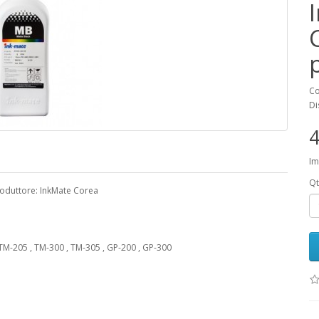
Co
Di
4
Im
Qt
Produttore: InkMate Corea
-205 , TM-300 , TM-305 , GP-200 , GP-300