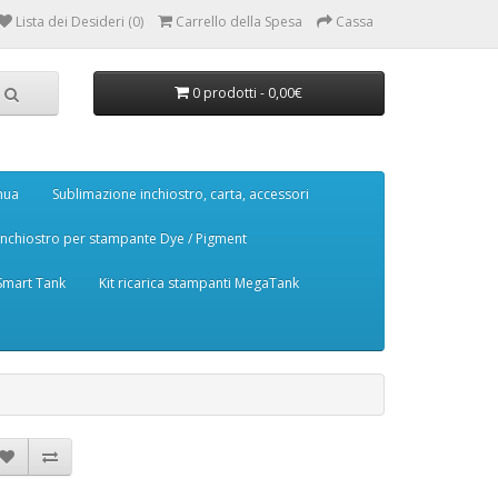
Lista dei Desideri (0)
Carrello della Spesa
Cassa
0 prodotti - 0,00€
nua
Sublimazione inchiostro, carta, accessori
Inchiostro per stampante Dye / Pigment
 Smart Tank
Kit ricarica stampanti MegaTank