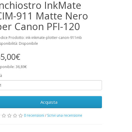
Inchiostro InkMate
CIM-911 Matte Nero
per Canon PFI-120
dice Prodotto: ink-inkmate-plotter-canon-911mb
sponibilità: Disponibile
5,00€
ponibile: 36,89€
à
Acquista
0 recensioni
/
Scrivi una recensione