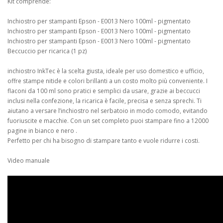
Kit comprende:
Inchiostro per stampanti Epson - E0013 Nero 100ml - pigmentato
Inchiostro per stampanti Epson - E0013 Nero 100ml - pigmentato
Inchiostro per stampanti Epson - E0013 Nero 100ml - pigmentato
Beccuccio per ricarica (1 pz)
inchiostro InkTec è la scelta giusta, ideale per uso domestico e ufficio,
offre stampe nitide e colori brillanti a un costo molto più conveniente. I
flaconi da 100 ml sono pratici e semplici da usare, grazie ai beccucci
inclusi nella confezione, la ricarica è facile, precisa e senza sprechi. Ti
aiutano a versare l’inchiostro nel serbatoio in modo comodo, evitando
fuoriuscite e macchie. Con un set completo puoi stampare fino a 12000
pagine in bianco e nero .
Perfetto per chi ha bisogno di stampare tanto e vuole ridurre i costi.
Video manuale