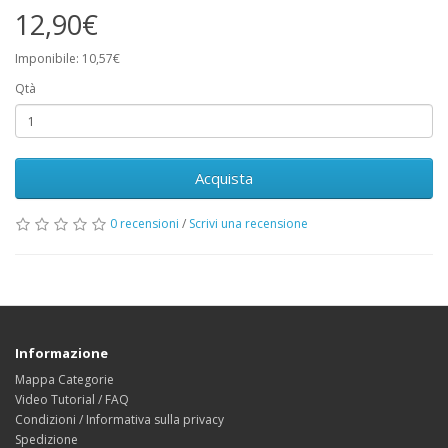
12,90€
Imponibile: 10,57€
Qtà
Acquista
0 recensioni
/
Scrivi una recensione
Informazione
Mappa Categorie
Video Tutorial / FAQ
Condizioni / Informativa sulla privacy
Spedizione