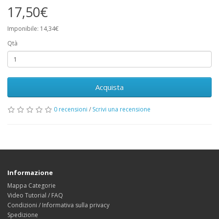
17,50€
Imponibile: 14,34€
Qtà
Acquista
0 recensioni
/
Scrivi una recensione
Informazione
Mappa Categorie
Video Tutorial / FAQ
Condizioni / Informativa sulla privacy
Spedizione