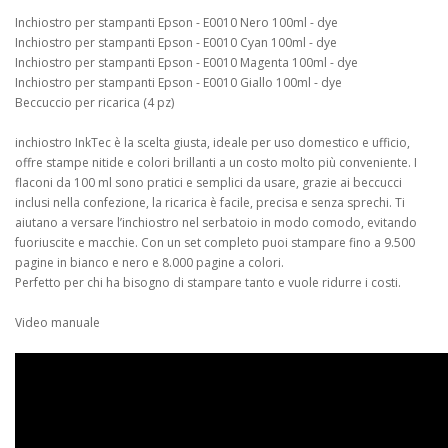
Inchiostro per stampanti Epson - E0010 Nero 100ml - dye
Inchiostro per stampanti Epson - E0010 Cyan 100ml - dye
Inchiostro per stampanti Epson - E0010 Magenta 100ml - dye
Inchiostro per stampanti Epson - E0010 Giallo 100ml - dye
Beccuccio per ricarica (4 pz)
inchiostro InkTec è la scelta giusta, ideale per uso domestico e ufficio,
offre stampe nitide e colori brillanti a un costo molto più conveniente. I
flaconi da 100 ml sono pratici e semplici da usare, grazie ai beccucci
inclusi nella confezione, la ricarica è facile, precisa e senza sprechi. Ti
aiutano a versare l’inchiostro nel serbatoio in modo comodo, evitando
fuoriuscite e macchie. Con un set completo puoi stampare fino a 9.500
pagine in bianco e nero e 8.000 pagine a colori.
Perfetto per chi ha bisogno di stampare tanto e vuole ridurre i costi.
Video manuale