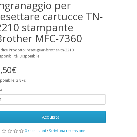
Ingranaggio per
resettare cartucce TN-
2210 stampante
Brother MFC-7360
dice Prodotto: reset-gear-brother-tn-2210
sponibilità: Disponibile
,50€
ponibile: 2,87€
à
Acquista
0 recensioni
/
Scrivi una recensione