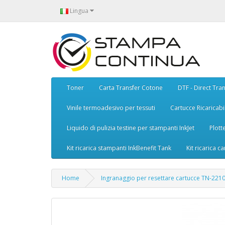
Lingua
Toner
Carta Transfer Cotone
DTF - Direct Tran
Vinile termoadesivo per tessuti
Cartucce Ricaricabil
Liquido di pulizia testine per stampanti InkJet
Plott
Kit ricarica stampanti InkBenefit Tank
Kit ricarica ca
Home
Ingranaggio per resettare cartucce TN-22