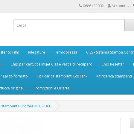
0686122002
Account
sfer to Film
Rilegature
Termopressa
CISS - Sistema Stampa Conti
i
Chip per cartucce inkjet Ciss e vasca di recupero
Chip Resetter
er Largo formato
Kit ricarica stampanti EcoTank
Kit ricarica stampanti
rtucce originali
Promozioni e Offerte
10 stampante Brother MFC-7360