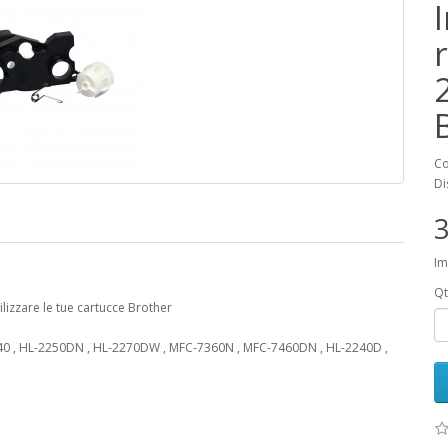
Co
Di
3
Im
Qt
ilizzare le tue cartucce Brother
40 , HL-2250DN , HL-2270DW , MFC-7360N , MFC-7460DN , HL-2240D ,