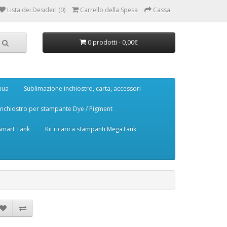
Lista dei Desideri (0)
Carrello della Spesa
Cassa
0 prodotti - 0,00€
nua
Sublimazione inchiostro, carta, accessori
Inchiostro per stampante Dye / Pigment
 Smart Tank
Kit ricarica stampanti MegaTank