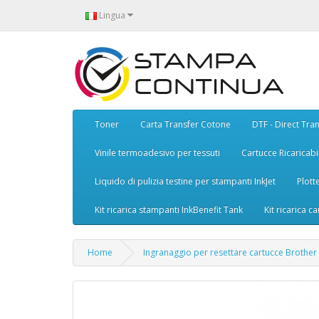
Lingua
Toner
Carta Transfer Cotone
DTF - Direct Tran
Vinile termoadesivo per tessuti
Cartucce Ricaricabil
Liquido di pulizia testine per stampanti InkJet
Plott
Kit ricarica stampanti InkBenefit Tank
Kit ricarica ca
Home
Ingranaggio per resettare cartucce Brothe