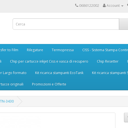
0686122002
Account
sfer to Film
Rilegature
Termopressa
CISS - Sistema Stampa Conti
i
Chip per cartucce inkjet Ciss e vasca di recupero
Chip Resetter
er Largo formato
Kit ricarica stampanti EcoTank
Kit ricarica stampanti
rtucce originali
Promozioni e Offerte
r TN-3430