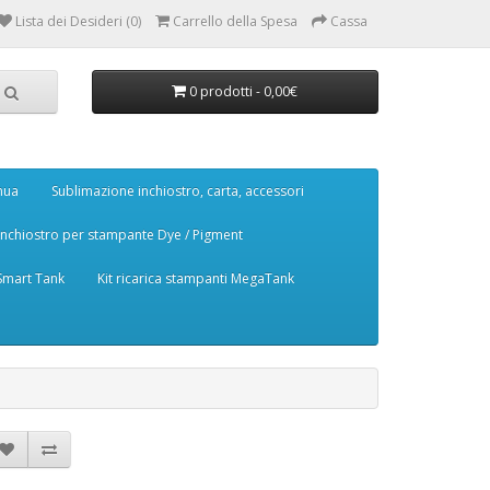
Lista dei Desideri (0)
Carrello della Spesa
Cassa
0 prodotti - 0,00€
nua
Sublimazione inchiostro, carta, accessori
Inchiostro per stampante Dye / Pigment
 Smart Tank
Kit ricarica stampanti MegaTank