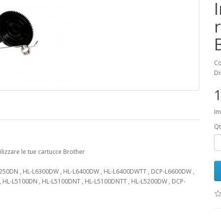
Co
Di
1
Im
Qt
ilizzare le tue cartucce Brother
L6250DN , HL-L6300DW , HL-L6400DW , HL-L6400DWTT , DCP-L6600DW ,
 HL-L5100DN , HL-L5100DNT , HL-L5100DNTT , HL-L5200DW , DCP-