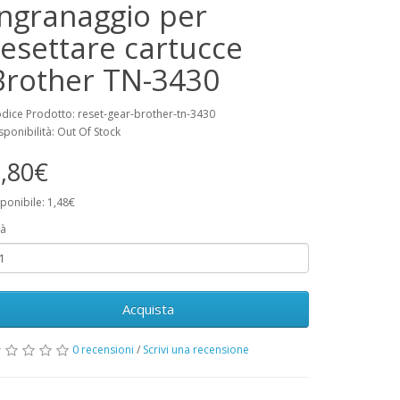
Ingranaggio per
resettare cartucce
Brother TN-3430
dice Prodotto: reset-gear-brother-tn-3430
sponibilità: Out Of Stock
,80€
ponibile: 1,48€
à
Acquista
0 recensioni
/
Scrivi una recensione