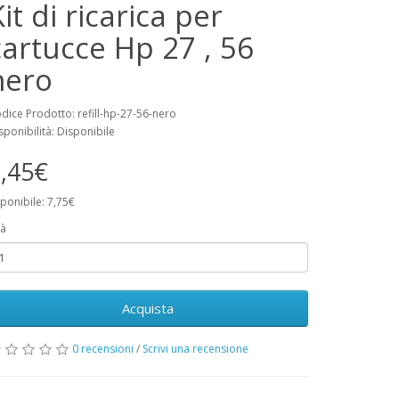
it di ricarica per
cartucce Hp 27 , 56
nero
dice Prodotto: refill-hp-27-56-nero
sponibilità: Disponibile
,45€
ponibile: 7,75€
à
Acquista
0 recensioni
/
Scrivi una recensione