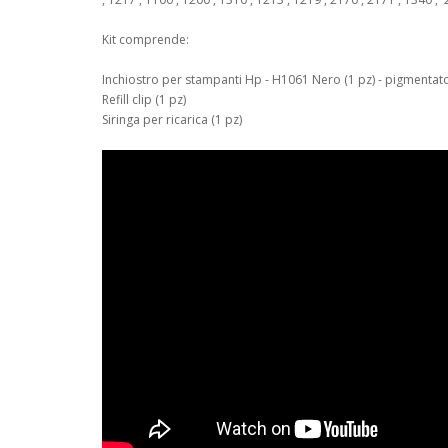
Kit comprende:
Inchiostro per stampanti Hp - H1061 Nero (1 pz) - pigmentat
Refill clip (1 pz)
Siringa per ricarica (1 pz)