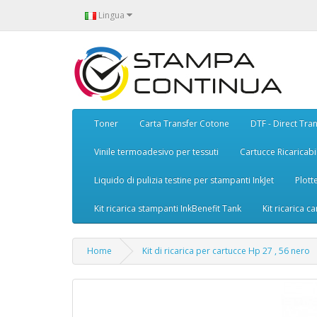
Lingua
Toner
Carta Transfer Cotone
DTF - Direct Tran
Vinile termoadesivo per tessuti
Cartucce Ricaricabil
Liquido di pulizia testine per stampanti InkJet
Plott
Kit ricarica stampanti InkBenefit Tank
Kit ricarica ca
Home
Kit di ricarica per cartucce Hp 27 , 56 nero