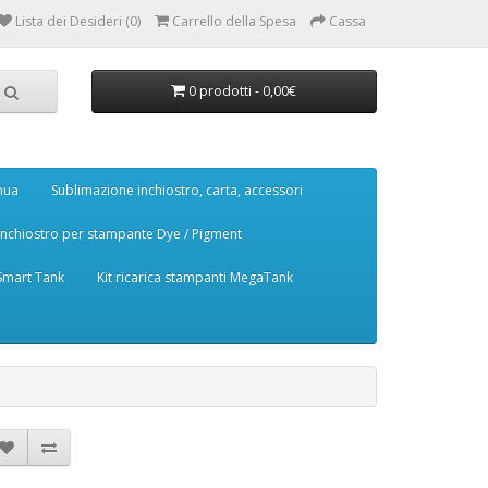
Lista dei Desideri (0)
Carrello della Spesa
Cassa
0 prodotti - 0,00€
nua
Sublimazione inchiostro, carta, accessori
Inchiostro per stampante Dye / Pigment
 Smart Tank
Kit ricarica stampanti MegaTank