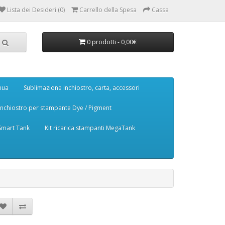
Lista dei Desideri (0)
Carrello della Spesa
Cassa
0 prodotti - 0,00€
nua
Sublimazione inchiostro, carta, accessori
Inchiostro per stampante Dye / Pigment
 Smart Tank
Kit ricarica stampanti MegaTank