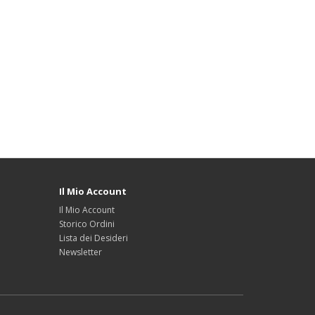
Il Mio Account
Il Mio Account
Storico Ordini
Lista dei Desideri
Newsletter