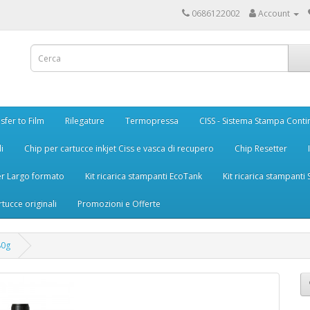
0686122002
Account
sfer to Film
Rilegature
Termopressa
CISS - Sistema Stampa Conti
i
Chip per cartucce inkjet Ciss e vasca di recupero
Chip Resetter
er Largo formato
Kit ricarica stampanti EcoTank
Kit ricarica stampanti
rtucce originali
Promozioni e Offerte
80g