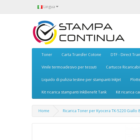
Lingua
Toner
Carta Transfer Cotone
DTF - Direct Tran
Vinile termoadesivo per tessuti
Cartucce Ricaricabil
Liquido di pulizia testine per stampanti InkJet
Plott
Kit ricarica stampanti InkBenefit Tank
Kit ricarica ca
Home
Ricarica Toner per Kyocera TK-5220 Giallo 