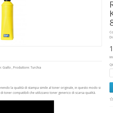
Co
Di
1
Im
Qt
: Giallo , Produttore: Turchia
nendo la qualità di stampa simile al toner originale, in questo modo si
 toner compatibili che utilizzano toner generico di scarsa qualità.