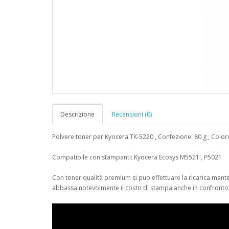
Descrizione
Recensioni (0)
Polvere toner per Kyocera TK-5220 , Confezione: 80 g , Colore
Compatibile con stampanti: Kyocera Ecosys M5521 , P5021
Con toner qualità premium si puo effettuare la ricarica mante
abbassa notevolmente il costo di stampa anche in confronto di