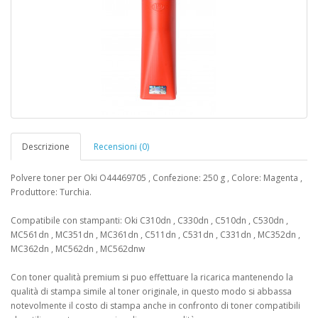
Descrizione
Recensioni (0)
Polvere toner per Oki O44469705 , Confezione: 250 g , Colore: Magenta ,
Produttore: Turchia.
Compatibile con stampanti: Oki C310dn , C330dn , C510dn , C530dn ,
MC561dn , MC351dn , MC361dn , C511dn , C531dn , C331dn , MC352dn ,
MC362dn , MC562dn , MC562dnw
Con toner qualità premium si puo effettuare la ricarica mantenendo la
qualità di stampa simile al toner originale, in questo modo si abbassa
notevolmente il costo di stampa anche in confronto di toner compatibili