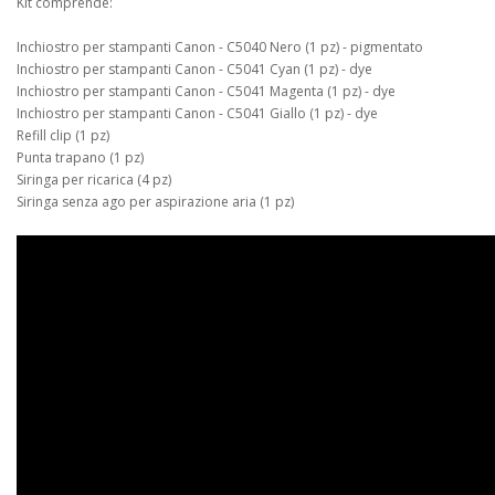
Kit comprende:
Inchiostro per stampanti Canon - C5040 Nero (1 pz) - pigmentato
Inchiostro per stampanti Canon - C5041 Cyan (1 pz) - dye
Inchiostro per stampanti Canon - C5041 Magenta (1 pz) - dye
Inchiostro per stampanti Canon - C5041 Giallo (1 pz) - dye
Refill clip (1 pz)
Punta trapano (1 pz)
Siringa per ricarica (4 pz)
Siringa senza ago per aspirazione aria (1 pz)