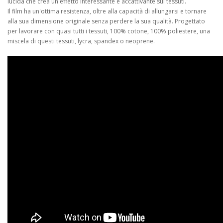
lucida che crea un effetto interessante e accattivante sui tessuti.
Il film ha un'ottima resistenza, oltre alla capacità di allungarsi e tornare
alla sua dimensione originale senza perdere la sua qualità. Progettato
per lavorare con quasi tutti i tessuti, 100% cotone, 100% poliestere, una
miscela di questi tessuti, lycra, spandex o neoprene.