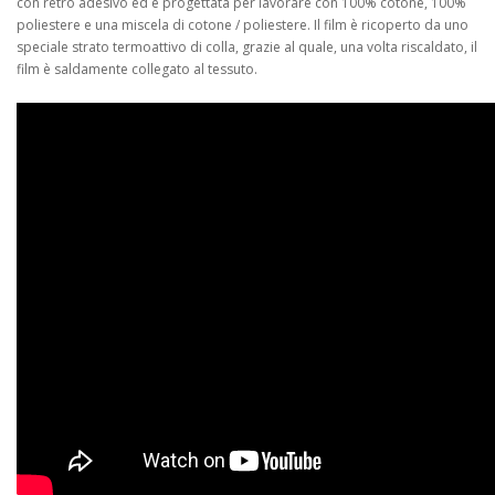
con retro adesivo ed è progettata per lavorare con 100% cotone, 100%
poliestere e una miscela di cotone / poliestere. Il film è ricoperto da uno
speciale strato termoattivo di colla, grazie al quale, una volta riscaldato, il
film è saldamente collegato al tessuto.