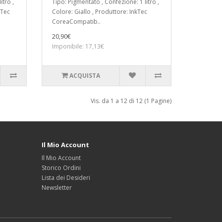
itro ,
Tipo: Pigmentato , Confezione: 1 litro ,
kTec
Colore: Giallo , Produttore: InkTec
CoreaCompatib..
20,90€
Imponibile: 17,13€
ACQUISTA
Vis. da 1 a 12 di 12 (1 Pagine)
Il Mio Account
Il Mio Account
Storico Ordini
Lista dei Desideri
Newsletter