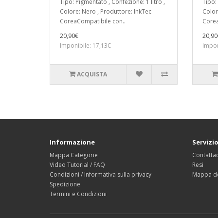
Tipo: Pigmentato , Confezione: 1 litro ,
Tipo: 
Colore: Nero , Produttore: InkTec
Color
CoreaCompatibile con..
Corea
20,90€
20,90
Imponibile: 17,13€
Impon
ACQUISTA
Informazione
Servizio
Mappa Categorie
Contattac
Video Tutorial / FAQ
Resi
Condizioni / Informativa sulla privacy
Mappa de
Spedizione
Termini e Condizioni