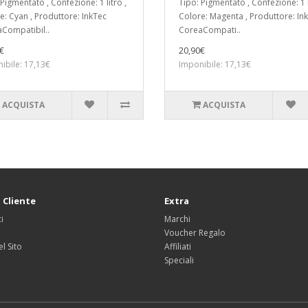
Pigmentato , Confezione: 1 litro ,
Tipo: Pigmentato , Confezione: 1 l
e: Cyan , Produttore: InkTec
Colore: Magenta , Produttore: In
Compatibil..
CoreaCompati..
€
20,90€
ibile: 17,13€
Imponibile: 17,13€
ACQUISTA
ACQUISTA
 Cliente
Extra
i
Marchi
Voucher Regalo
l Sito
Affiliati
Speciali