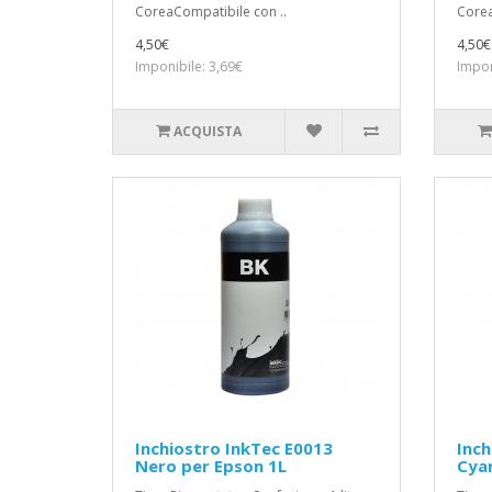
CoreaCompatibile con ..
Corea
4,50€
4,50€
Imponibile: 3,69€
Impon
ACQUISTA
Inchiostro InkTec E0013
Inch
Nero per Epson 1L
Cyan