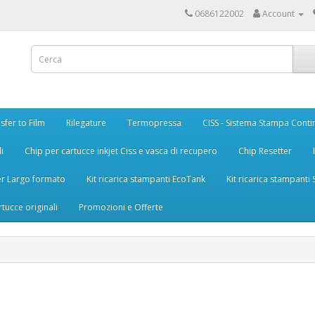
0686122002
Account
sfer to Film
Rilegature
Termopressa
CISS - Sistema Stampa Conti
i
Chip per cartucce inkjet Ciss e vasca di recupero
Chip Resetter
er Largo formato
Kit ricarica stampanti EcoTank
Kit ricarica stampanti
rtucce originali
Promozioni e Offerte