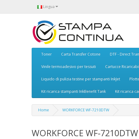
Lingua
Toner
Carta Transfer Cotone
DTF - Direct Tran
Vinile termoadesivo per tessuti
Cartucce Ricaricabil
Liquido di pulizia testine per stampanti InkJet
Plott
Kit ricarica stampanti InkBenefit Tank
Kit ricarica ca
Home
WORKFORCE WF-7210DTW
WORKFORCE WF-7210DTW