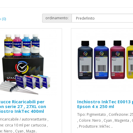
ordinamento:
 (0)
ucce Ricaricabili per
Inchiostro InkTec E0013 
n serie 27 , 27XL con
Epson 4 x 250 ml
iostro InkTec 400ml
Tipo: Pigmentato , Confezione: 2
ricaricabile / autoresettante ,
, Colore: Nero , Cyan , Magenta , 
e: circa 10 ml per cartuccia ,
, Produttore: InkTec ..
e: Nero , Cyan , Mage..