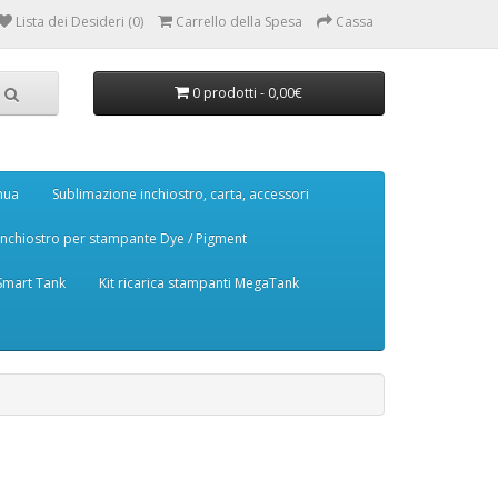
Lista dei Desideri (0)
Carrello della Spesa
Cassa
0 prodotti - 0,00€
nua
Sublimazione inchiostro, carta, accessori
Inchiostro per stampante Dye / Pigment
 Smart Tank
Kit ricarica stampanti MegaTank