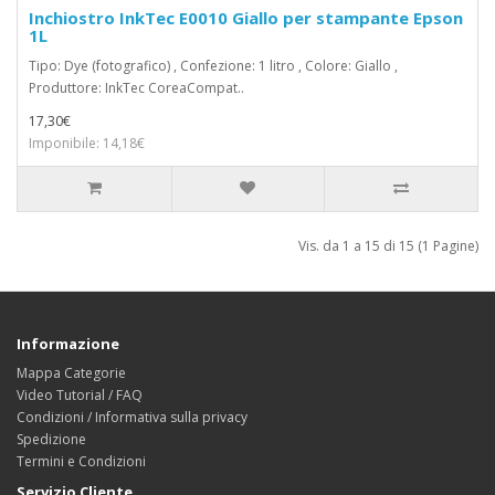
Inchiostro InkTec E0010 Giallo per stampante Epson
1L
Tipo: Dye (fotografico) , Confezione: 1 litro , Colore: Giallo ,
Produttore: InkTec CoreaCompat..
17,30€
Imponibile: 14,18€
Vis. da 1 a 15 di 15 (1 Pagine)
Informazione
Mappa Categorie
Video Tutorial / FAQ
Condizioni / Informativa sulla privacy
Spedizione
Termini e Condizioni
Servizio Cliente