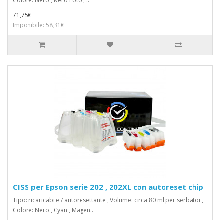
Colore: Nero , Nero Foto , ..
71,75€
Imponibile: 58,81€
CISS per Epson serie 202 , 202XL con autoreset chip
Tipo: ricaricabile / autoresettante , Volume: circa 80 ml per serbatoi ,
Colore: Nero , Cyan , Magen..