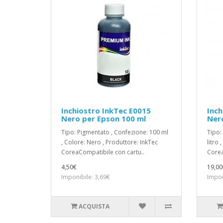
Inchiostro InkTec E0015
Inch
Nero per Epson 100 ml
Nero
Tipo: Pigmentato , Confezione: 100 ml
Tipo:
, Colore: Nero , Produttore: InkTec
litro 
CoreaCompatibile con cartu..
Corea
4,50€
19,00
Imponibile: 3,69€
Impon
ACQUISTA