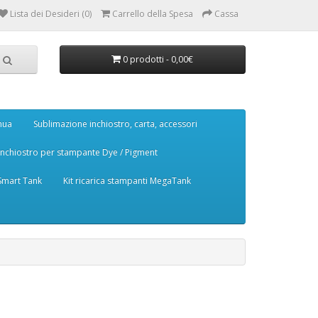
Lista dei Desideri (0)
Carrello della Spesa
Cassa
0 prodotti - 0,00€
nua
Sublimazione inchiostro, carta, accessori
Inchiostro per stampante Dye / Pigment
 Smart Tank
Kit ricarica stampanti MegaTank