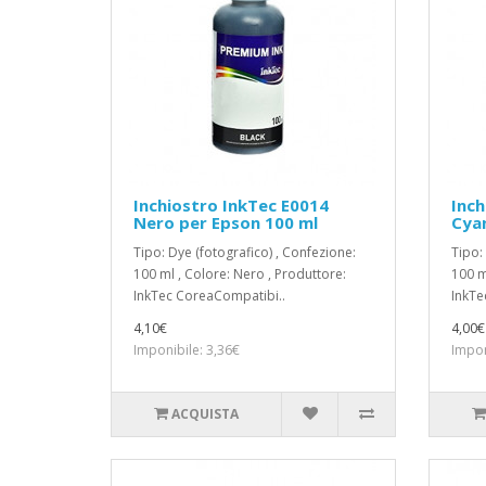
Inchiostro InkTec E0014
Inch
Nero per Epson 100 ml
Cyan
Tipo: Dye (fotografico) , Confezione:
Tipo:
100 ml , Colore: Nero , Produttore:
100 m
InkTec CoreaCompatibi..
InkTe
4,10€
4,00€
Imponibile: 3,36€
Impon
ACQUISTA