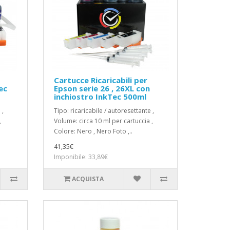
Cartucce Ricaricabili per
ec
Epson serie 26 , 26XL con
inchiostro InkTec 500ml
 ,
Tipo: ricaricabile / autoresettante ,
,
Volume: circa 10 ml per cartuccia ,
Colore: Nero , Nero Foto ,..
41,35€
Imponibile: 33,89€
ACQUISTA