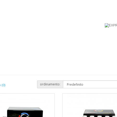
 Ciano - E001
ordinamento:
 (0)