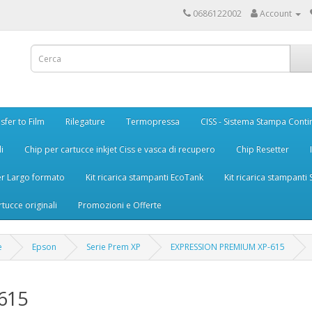
0686122002
Account
sfer to Film
Rilegature
Termopressa
CISS - Sistema Stampa Conti
i
Chip per cartucce inkjet Ciss e vasca di recupero
Chip Resetter
er Largo formato
Kit ricarica stampanti EcoTank
Kit ricarica stampanti
rtucce originali
Promozioni e Offerte
e
Epson
Serie Prem XP
EXPRESSION PREMIUM XP-615
615