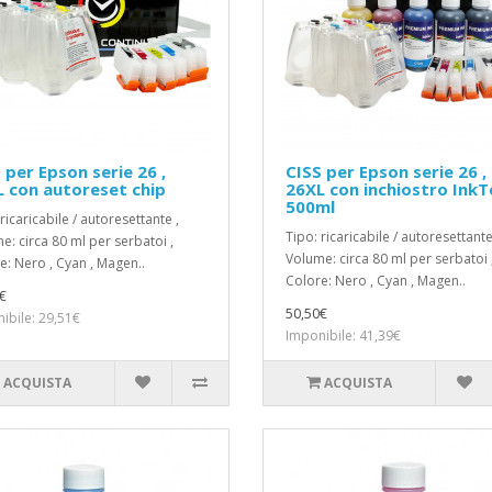
 per Epson serie 26 ,
CISS per Epson serie 26 ,
 con autoreset chip
26XL con inchiostro InkT
500ml
ricaricabile / autoresettante ,
Tipo: ricaricabile / autoresettante
e: circa 80 ml per serbatoi ,
Volume: circa 80 ml per serbatoi 
e: Nero , Cyan , Magen..
Colore: Nero , Cyan , Magen..
€
50,50€
ibile: 29,51€
Imponibile: 41,39€
ACQUISTA
ACQUISTA