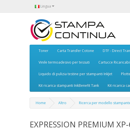
Lingua
Toner
Carta Transfer Cotone
DTF - Direct Tran
Vinile termoadesivo per tessuti
Cartucce Ricaricabil
Liquido di pulizia testine per stampanti InkJet
Plott
Kit ricarica stampanti InkBenefit Tank
Kit ricarica ca
Home
Altro
Ricerca per modello stampant
EXPRESSION PREMIUM XP-